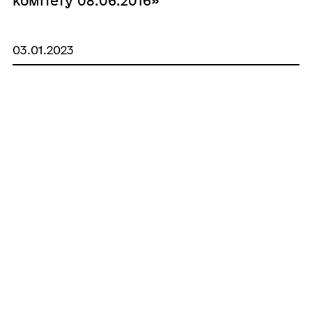
комітету 08.06.2016»
03.01.2023
Рішення виконавчого комітету від
11.05.2016 «Рішення виконавчого
комітету 11.05.2016»
03.01.2023
Рішення виконавчого комітету від
05.04.2016 «Рішення виконавчого
комітету 05.04.2016»