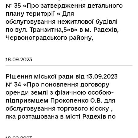
№ 35 «Про затвердження детального
плану території « Для
обслуговування нежитлової будівлі
по вул. Транзитна,5»в» в м. Радехів,
Червоноградського району,
Львівської області» та надання
дозволу на розроблення проєкту
18.09.2023
землеустрою щодо відведення
земельної ділянки в оренду для
Рішення міської ради від 13.09.2023
розміщення та експлуатації
№ 34 «Про поновлення договору
основних, підсобних і допоміжних
оренди землі з фізичною особою-
будівель та споруд підприємств
підприємцем Прокопенко О.В. для
переробної, машинобудівної та
обслуговування торгового кіоску ,
іншої промисловості»
яка розташована в місті Радехів по
вулиці Львівська»