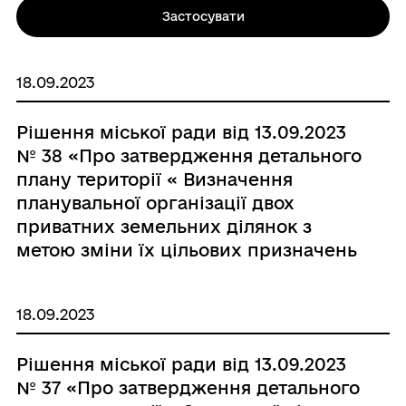
Застосувати
18.09.2023
Рішення міської ради від 13.09.2023
№ 38 «Про затвердження детального
плану території « Визначення
планувальної організації двох
приватних земельних ділянок з
метою зміни їх цільових призначень
із земель « для будівництва і
обслуговування житлового будинку,
18.09.2023
господарських будівель і споруд (
присадибна ділянка), в землі
Рішення міської ради від 13.09.2023
«промисловості, транспорту,
№ 37 «Про затвердження детального
електронних комунікацій,