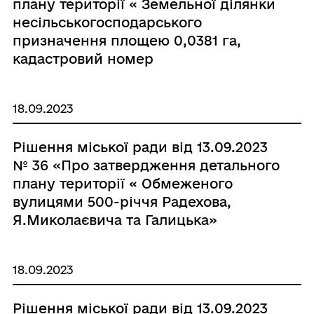
плану території « Земельної ділянки
енергетики, оборони та іншого
несільськогосподарського
призначення» по вулиці
призначення площею 0,0381 га,
Б.Хмельнгицького,112»
кадастровий номер
4623910100:01:005:0101»
18.09.2023
Рішення міської ради від 13.09.2023
№ 36 «Про затвердження детального
плану території « Обмеженого
вулицями 500-річчя Радехова,
Я.Миколаєвича та Галицька»
18.09.2023
Рішення міської ради від 13.09.2023