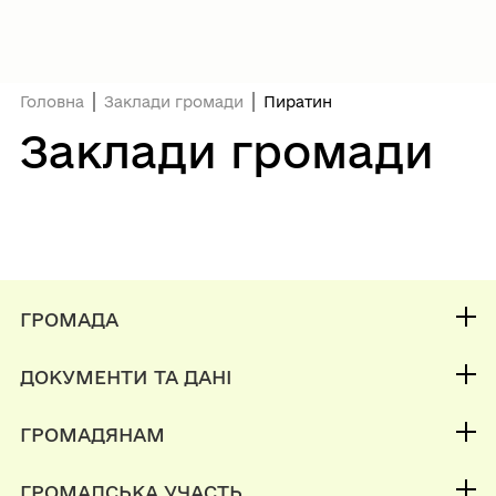
Головна
Заклади громади
Пиратин
Заклади громади
ГРОМАДА
Контакти та звернення
ДОКУМЕНТИ ТА ДАНІ
Міський голова
Публічна інформація
Депутатський корпус
ГРОМАДЯНАМ
Фінанси
Інвестиційний паспорт
Кабінет мешканця
Документи (НПА)
ГРОМАДСЬКА УЧАСТЬ