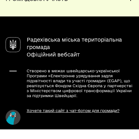
Паспорт громади
Вакансії
Електронні петиції
Послуги
Органи самоорганізації
Чат-бот «СВОЇ»
Довідник закладів
Радехівська міська територіальна
громада
Офіційний вебсайт
Створено в межах швейцарсько-української
Програми «Електронне урядування задля
підзвітності влади та участі громади» (EGAP), що
реалізується Фондом Східна Європа у партнерстві
з Міністерством цифрової трансформації України
за підтримки Швейцарії.
Хочете такий сайт з чат-ботом для громади?
Весь контент доступний за ліцензією Creative