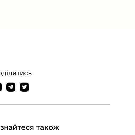
оділитись
ізнайтеся також