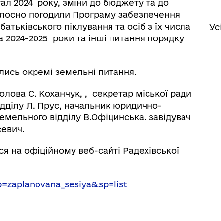
ал 2024 року, зміни до бюджету та до
олосно погодили Програму забезпечення
батьківського піклування та осіб з їх числа
Ус
а 2024-2025 роки та інші питання порядку
лись окремі земельні питання.
голова С. Коханчук, , секретар міської ради
ідділу Л. Прус, начальник юридично-
земельного відділу В.Офіцинська. завідувач
севич.
 на офіційному веб-сайті Радехівської
?p=zaplanovana_sesiya&sp=list