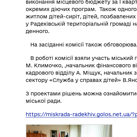
виконання місцевого бюджету за І кварт
окремих діючих програм. Також одног
житлом дітей-сиріт, дітей, позбавлених 
у Радехівській територіальній громаді н
денного.
На засіданні комісії також обговорюва
В роботі комісії взяли участь міський 
М. Климочко, ,начальник фінансового в
кадрового відділу А. Міщук, начальник 
сектору «Служба у справах дітей» В.Ян
З проектами рішень можна ознайомитися
міської ради.
https://miskrada-radekhiv.golos.net.ua/