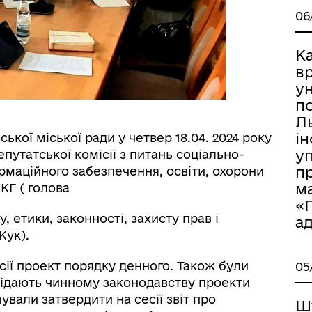
06
К
в
ун
по
Л
і
ької міської ради у четвер 18.04. 2024 року
у
епутатської комісії з питань соціально-
п
рмаційного забезпечення, освіти, охорони
м
КГ ( голова
«
, етики, законності, захисту прав і
ад
Жук).
ії проект порядку денного. Також були
05
овідають чинному законодавству проекти
ували затвердити на сесії звіт про
Ш