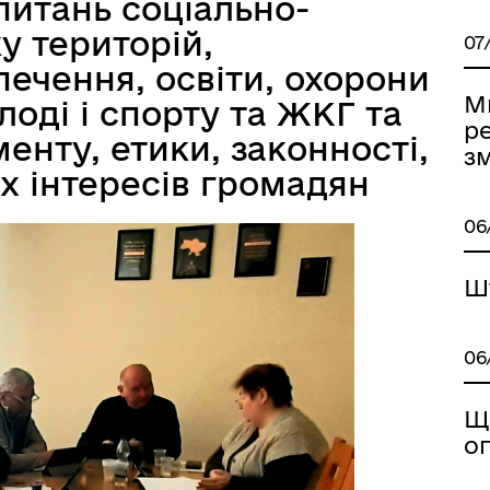
 питань соціально-
у територій,
07
ечення, освіти, охорони
Ми
лоді і спорту та ЖКГ та
р
менту, етики, законності,
з
их інтересів громадян
06
Ш
06
Щ
о