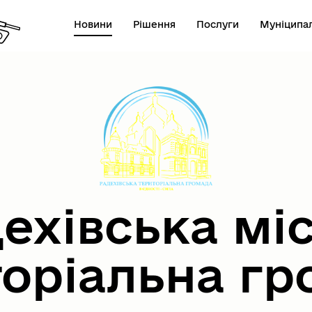
Новини
Рішення
Послуги
Муніципал
ехівська мі
торіальна гр