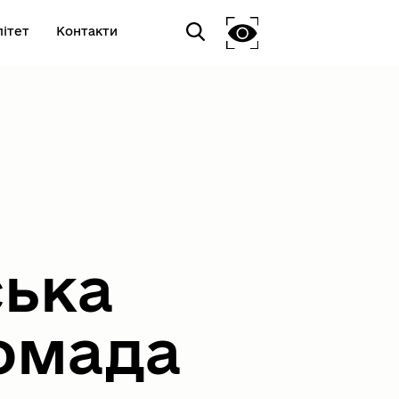
ітет
Контакти
ська
омада