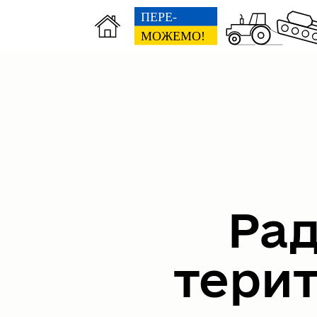
Рад
тери