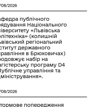
/08/2026
афедра публічного
рядування Національного
іверситету «Львівська
літехніка» (колишній
ьвівський регіональний
нститут державного
правління в Брюховичах)
родовжує набір на
агістерську програму D4
Публічне управління та
міністрування».
/08/2026
тормове попередження