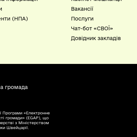
и
Вакансії
нти (НПА)
Послуги
Чат-бот «СВОЇ»
Довідник закладів
на громада
ї Програми «Електронне
сті громади» (EGAP), що
нерстві з Міністерством
мки Швейцарії.