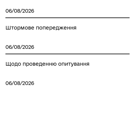
06/08/2026
Штормове попередження
06/08/2026
Щодо проведенню опитування
06/08/2026
Кафедра публічного врядування
Національного університету «Львівська
політехніка» (колишній Львівський
регіональний інститут державного
управління в Брюховичах) продовжує