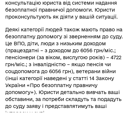
консультацію юриста від системи надання
безоплатної правничої допомоги. Юристи
проконсультують як діяти у вашій ситуації.
Деякі категорії людей також мають право на
безоплатну допомогу зі зверненням до суду.
Це ВПО, діти, люди з низьким доходом
(працездатні – з доходом до 6056 грн/міс.;
пенсіонери (за віком, вислугою років) – 4722
грн/міс.; з інвалідністю – якщо пенсія чи
соцдопомога до 6056 грн), ветерани війни
(інші категорії наведені у статті 14 Закону
України «Про безоплатну правничу
допомогу»). Юристи детально вивчать ваші
обставини, за потреби складуть та подадуть
до суду заяву і представлятимуть ваші
інтереси у суді.
Як звернутися до системи надання БПД