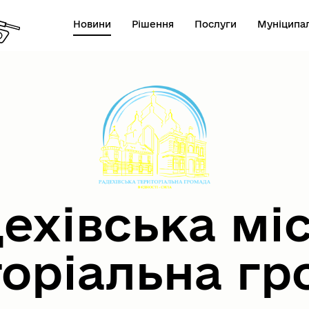
Новини
Рішення
Послуги
Муніципал
ехівська мі
торіальна гр