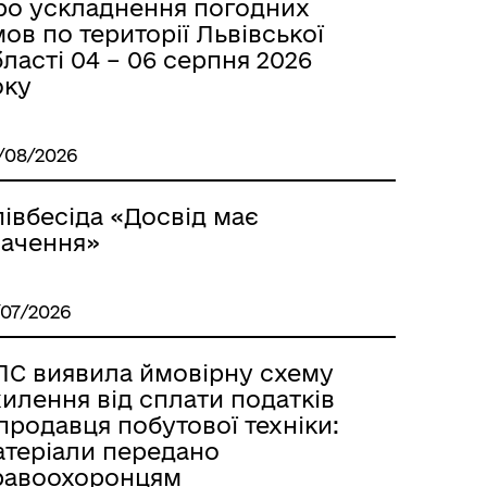
ро ускладнення погодних
ов по території Львівської
ласті 04 – 06 серпня 2026
оку
/08/2026
івбесіда «Досвід має
начення»
/07/2026
ПС виявила ймовірну схему
илення від сплати податків
продавця побутової техніки:
атеріали передано
равоохоронцям