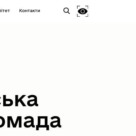
ітет
Контакти
ська
омада