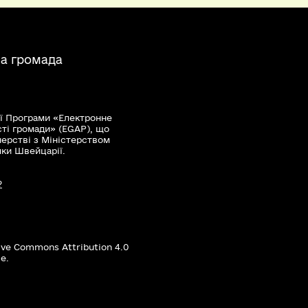
на громада
ї Програми «Електронне
сті громади» (EGAP), що
нерстві з Міністерством
мки Швейцарії.
?
ive Commons Attribution 4.0
е.