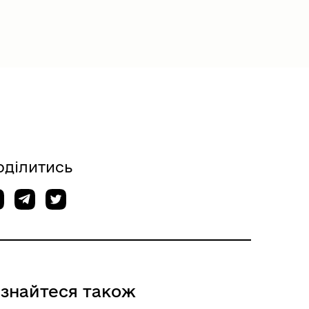
оділитись
ізнайтеся також