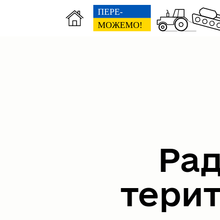
Рад
тери