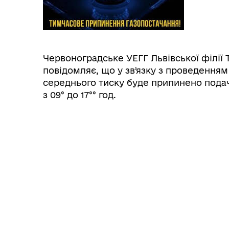
Червоноградське УЕГГ Львівської філії
повідомляє, що у звʼязку з проведенням
середнього тиску буде припинено подачу
з 09° до 17°° год.