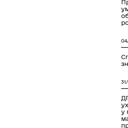
П
ум
об
р
04
Сп
з
31
Д
ух
у 
м
п