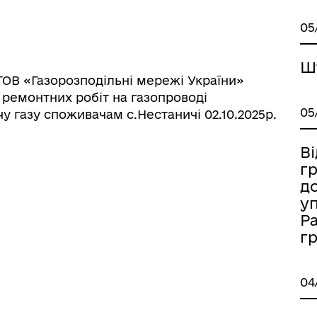
05
Ш
 ТОВ «Газорозподільні мережі України»
 ремонтних робіт на газопроводі
05
 газу споживачам с.Нестаничі 02.10.2025р.
Ві
гр
д
у
Ра
г
04