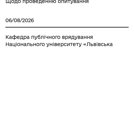
Щодо проведенню опитування
06/08/2026
Кафедра публічного врядування
Національного університету «Львівська
політехніка» (колишній Львівський
регіональний інститут державного
управління в Брюховичах) продовжує
набір на магістерську програму D4
«Публічне управління та
адміністрування».
05/08/2026
Штормове попередження