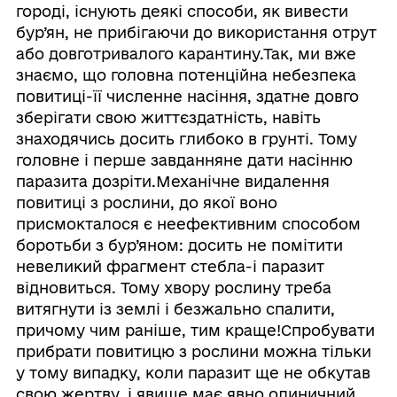
городі, існують деякі способи, як вивести
бур’ян, не прибігаючи до використання отрут
або довготривалого карантину.Так, ми вже
знаємо, що головна потенційна небезпека
повитиці-її численне насіння, здатне довго
зберігати свою життєздатність, навіть
знаходячись досить глибоко в грунті. Тому
головне і перше завданняне дати насінню
паразита дозріти.Механічне видалення
повитиці з рослини, до якої воно
присмокталося є неефективним способом
боротьби з бур’яном: досить не помітити
невеликий фрагмент стебла-і паразит
відновиться. Тому хвору рослину треба
витягнути із землі і безжально спалити,
причому чим раніше, тим краще!Спробувати
прибрати повитицю з рослини можна тільки
у тому випадку, коли паразит ще не обкутав
свою жертву, і явище має явно одиничний