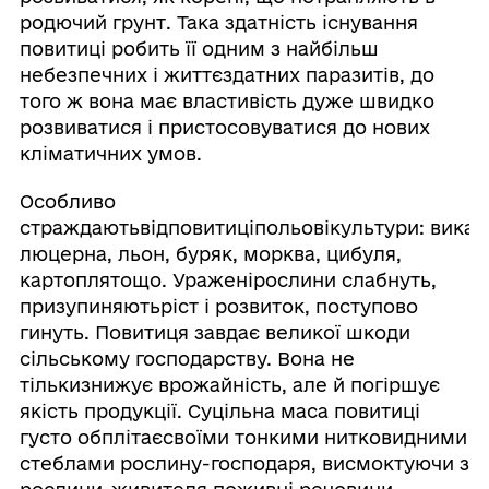
родючий грунт. Така здатність існування
повитиці робить її одним з найбільш
небезпечних і життєздатних паразитів, до
того ж вона має властивість дуже швидко
розвиватися і пристосовуватися до нових
кліматичних умов.
Особливо
страждаютьвідповитиціпольовікультури: вика,
люцерна, льон, буряк, морква, цибуля,
картоплятощо. Ураженірослини слабнуть,
призупиняютьріст і розвиток, поступово
гинуть. Повитиця завдає великої шкоди
сільському господарству. Вона не
тількизнижує врожайність, але й погіршує
якість продукції. Суцільна маса повитиці
густо обплітаєсвоїми тонкими нитковидними
стеблами рослину-господаря, висмоктуючи з