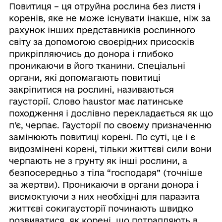
Повитиця – ця отруйна рослина без листя і
коренів, яке не може існувати інакше, ніж за
рахунок інших представників рослинного
світу за допомогою своєрідних присосків
прикріпляючись до донора і глибоко
проникаючи в його тканини. Спеціальні
органи, які допомагають повитиці
закріпитися на рослині, називаються
гаусторії. Слово haustor має латинське
походження і дослівно перекладається як що
п’є, черпає. Гаусторії по своєму призначенню
замінюють повитиці корені. По суті, це і є
видозмінені корені, тільки життєві сили вони
черпають не з грунту як інші рослини, а
безпосередньо з тіла “господаря” (точніше
за жертви). Проникаючи в органи донора і
висмоктуючи з них необхідні для паразита
життєві сокигаусторії починають швидко
розвиватися, як корені, що потрапляють в