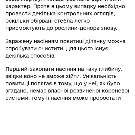
характер. Проте в цьому випадку необхідно
провести декілька контрольних оглядів,
оскільки обірвані стебла легко
присмоктують до рослини-донора знову.
Заражену насінням повитиці ділянку можна
спробувати очистити. Для цього існує
декілька способів.
Перший-закопати насіння на таку глибину,
звідки воно не зможе зійти. Унікальність
повитиці полягає в тому, що у неї, як було
згадано, немає власної розвиненої кореневої
системи, тому її насіння може проростати
виключно в поверхневому шарі грунту. Тому
ефективним методом боротьби з повитицею
є глибоке (бажано не менше чим на два
штики лопати) перекопування грунту з
обов’язковим перевертанням землі, це