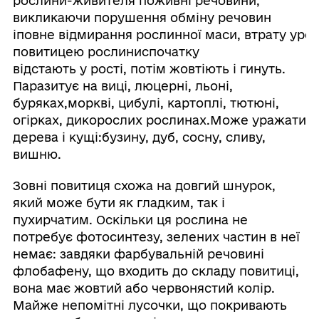
рослини-живителя поживні речовини,
викликаючи порушення обміну речовин
іповне відмирання рослинної маси, втрату уро
повитицею рослиниспочатку
відстають у рості, потім жовтіють і гинуть.
Паразитує на виці, люцерні, льоні,
буряках,моркві, цибулі, картоплі, тютюні,
огірках, дикорослих рослинах.Може уражати
дерева і кущі:бузину, дуб, сосну, сливу,
вишню.
Зовні повитиця схожа на довгий шнурок,
який може бути як гладким, так і
пухирчатим. Оскільки ця рослина не
потребує фотосинтезу, зелених частин в неї
немає: завдяки фарбувальній речовині
флобафену, що входить до складу повитиці,
вона має жовтий або червонястий колір.
Майже непомітні лусочки, що покривають