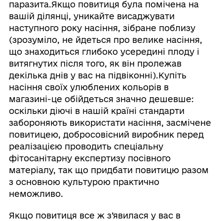
паразита.Якщо повитиця була помічена на
вашій ділянці, уникайте висаджувати
наступного року насіння, зібране поблизу
(зрозуміло, не йдеться про велике насіння,
що знаходиться глибоко усередині плоду і
витягнутих після того, як він пролежав
декілька днів у вас на підвіконні).Купіть
насіння своїх улюблених кольорів в
магазині-це обійдеться значно дешевше:
оскільки діючі в нашій країні стандарти
забороняють використати насіння, засмічене
повитицею, добросовісний виробник перед
реалізацією проводить спеціальну
фітосанітарну експертизу посівного
матеріалу, так що придбати повитицю разом
з основною культурою практично
неможливо.
Якщо повитиця все ж з’явилася у вас в