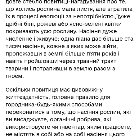
довге стебло повитиці-нагадування про те,
що колись рослина мала листя, але втратила
їх в процесі еволюції за непотрібністю.Дуже
дрібні білі, рожеві або ясно-зелені квітки
покривають усю рослину. Насіння дуже
численне і живуче: одна ліана дає більше ста
тисяч насіння, кожне з яких може зійти,
пролежавши в землі більше п’яти років і
навіть пройшовши через травний тракт
тварини і потрапивши в землю разом з
гноєм.
Оскільки повитиця має дивовижну
життєздатність, головне правило для
городника-будь-якими способами
переконатися в тому, що насіння рослин, які
ви висаджуєте, органічні добрива, які
використовуєте чи інвентар, яким працюєте,
не містять в собі або на собі насіння цього