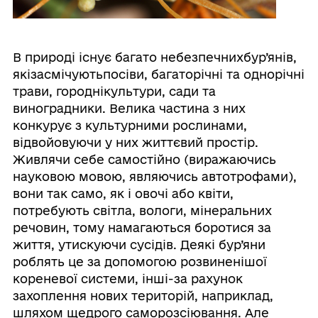
В природі існує багато небезпечнихбур’янів,
якізасмічуютьпосіви, багаторічні та однорічні
трави, городнікультури, сади та
виноградники. Велика частина з них
конкурує з культурними рослинами,
відвойовуючи у них життєвий простір.
Живлячи себе самостійно (виражаючись
науковою мовою, являючись автотрофами),
вони так само, як і овочі або квіти,
потребують світла, вологи, мінеральних
речовин, тому намагаються боротися за
життя, утискуючи сусідів. Деякі бур’яни
роблять це за допомогою розвиненішої
кореневої системи, інші-за рахунок
захоплення нових територій, наприклад,
шляхом щедрого саморозсіювання. Але