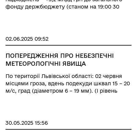
фонду держбюджету (станом на 19:00 30
травня). За 5 місяців понад план надійшло
51,6 млрд грн (+11,0 % до плану). Про це в
Telegram-каналі повідомив Голова
Державної п ...
02.06.2025 09:52
ПОПЕРЕДЖЕННЯ ПРО НЕБЕЗПЕЧНІ
МЕТЕОРОЛОГІЧНІ ЯВИЩА
По території Львівської області: 02 червня
місцями гроза, вдень подекуди шквал 15 – 20
м/с, град (діаметром 6 – 19 мм). (І рівень
небезпечності, жовтий)
30.05.2025 15:56