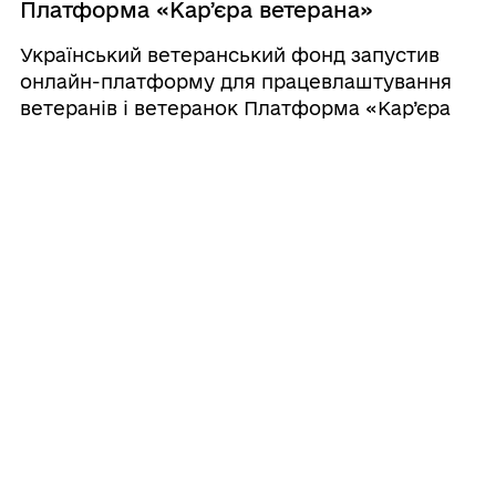
Платформа «Карʼєра ветерана»
Український ветеранський фонд запустив
онлайн-платформу для працевлаштування
ветеранів і ветеранок Платформа «Кар’єра
ветерана», розроблена Українським
ветеранським фондом Мінветеранів за
підтримки Міжнародного фонду
«Відродження&r ...
30.05.2025 15:55
Щодо транспортного податку
За січень – квітень 2025 року сплачено 87,2
млн грн транспортного податку Пресслужба
Державної податкової служби України
Власники елітних автомобілів сплатили 87,2
млн грн транспортного податку протягом
січня – квітня 2025 року. Це на 12 ...