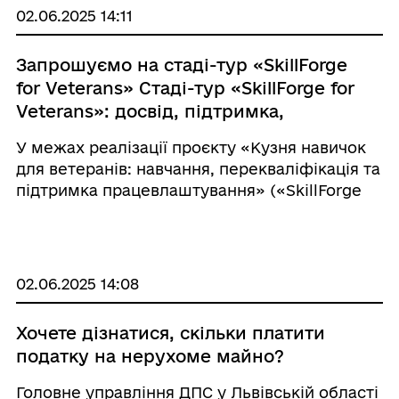
02.06.2025 14:11
Запрошуємо на стаді-тур «SkillForge
for Veterans» Стаді-тур «SkillForge for
Veterans»: досвід, підтримка,
партнерство
У межах реалізації проєкту «Кузня навичок
для ветеранів: навчання, перекваліфікація та
підтримка працевлаштування» («SkillForge
for Veterans») 05.06.2025 року відбудеться
стаді-тур до Львівського центру професійно-
технічної освіти ...
02.06.2025 14:08
Хочете дізнатися, скільки платити
податку на нерухоме майно?
Головне управління ДПС у Львівській області