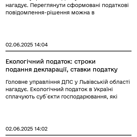
нагадує. Переглянути сформовані податкові
повідомлення-рішення можна в
Електронному кабінеті за наявності
електронного ключа або скориставшись
мобільним застосунком «Моя податкова». У
випадку, ...
02.06.2025 14:04
Екологічний податок: строки
подання декларації, ставки податку
Головне управління ДПС у Львівській області
нагадує. Екологічний податок в Україні
сплачують суб`єкти господарювання, які
здійснюють викиди забруднюючих речовин в
атмосферу, скиди у водні об`єкти,
розміщують відходи або утворюють
радіоактивні відходи. ...
02.06.2025 14:02