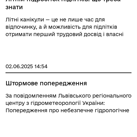
знати
Літні канікули — це не лише час для
відпочинку, а й можливість для підлітків
отримати перший трудовий досвід і власні
кошти. Проте працевлаштування
неповнолітніх має особливості, про які варто
знати й самим підліткам, і їхнім батькам, і
роботодавцям ...
02.06.2025 14:54
Штормове попередження
За повідомленням Львівського регіонального
центру з гідрометеорології України:
Попередження про небезпечне гідрологічне
явище (НГЯ-І): Львівський РЦГМ: У зв’язку з
очікуваними значними дощами, в другій
половині 03 червня та впродовж 04 – 05 че ...