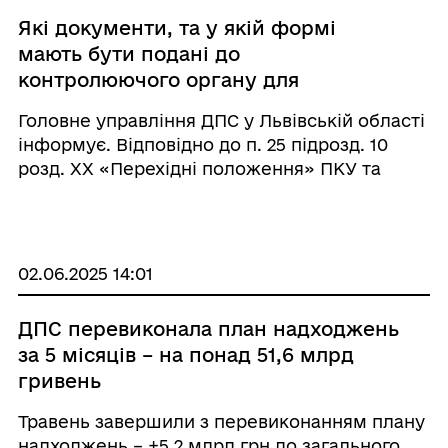
Які документи, та у якій формі
мають бути подані до
контролюючого органу для
звільнення від сплати податків
Головне управління ДПС у Львівській області
мобілізованим ФОП?
інформує. Відповідно до п. 25 підрозд. 10
розд. ХХ «Перехідні положення» ПКУ та
пунктом 4 п.п. 4 п. 2 розд. II Порядку № 225
підставою для такого звільнення є заява
самозайнятої особи та коп ...
02.06.2025 14:01
ДПС перевиконала план надходжень
за 5 місяців – на понад 51,6 млрд
гривень
Травень завершили з перевиконанням плану
надходжень – +5,2 млрд грн до загального