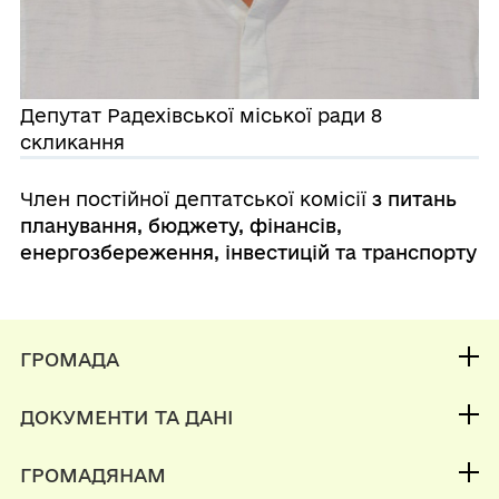
Депутат Радехівської міської ради 8
скликання
Член постійної дептатської комісії
з питань
планування, бюджету, фінансів,
енергозбереження, інвестицій та транспорту
ГРОМАДА
Контакти та звернення
ДОКУМЕНТИ ТА ДАНІ
Міський голова
Публічна інформація
Депутатський корпус
ГРОМАДЯНАМ
Фінанси