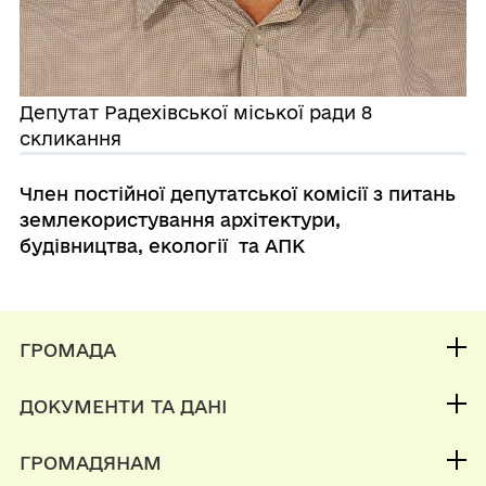
Депутат Радехівської міської ради 8
скликання
Член постійної депутатської комісії з питань
землекористування
архітектури,
будівництва, екології та АПК
ГРОМАДА
Контакти та звернення
ДОКУМЕНТИ ТА ДАНІ
Міський голова
Публічна інформація
Депутатський корпус
ГРОМАДЯНАМ
Фінанси