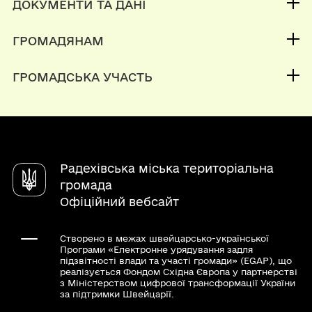
ДОКУМЕНТИ ТА ДАНІ
Міський голова
Публічна інформація
Депутатський корпус
ГРОМАДЯНАМ
Фінанси
Інвестиційний паспорт
Кабінет мешканця
Документи (НПА)
ГРОМАДСЬКА УЧАСТЬ
Паспорт громади
Вакансії
Електронні петиції
Послуги
Органи самоорганізації
Чат-бот «СВОЇ»
Довідник закладів
Радехівська міська територіальна
громада
Офіційний вебсайт
Створено в межах швейцарсько-української
Програми «Електронне урядування задля
підзвітності влади та участі громади» (EGAP), що
реалізується Фондом Східна Європа у партнерстві
з Міністерством цифрової трансформації України
за підтримки Швейцарії.