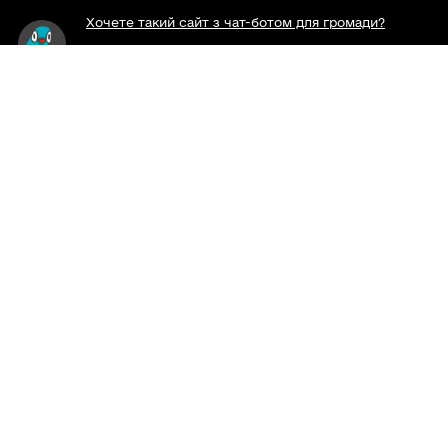
Хочете такий сайт з чат-ботом для громади?
Весь контент доступний за ліцензією Creative
Commons Attribution 4.0 International license,
якщо не зазначено інше.
Слідкуй за нами тут:
Наша громада у смартфоні:
Viber
Telegram