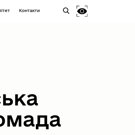
ітет
Контакти
ська
омада