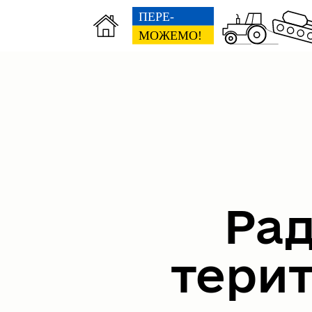
Рад
тери