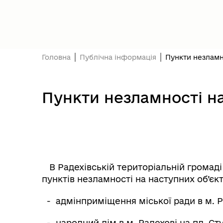
Головна
Публічна інформація
Пункти незламн
Пункти незламності на
В Радехівській територіальній громад
пунктів незламності на наступних об’єкт
- адмінприміщення міської ради в м. Р
- народний дім в м. Радехові на пл. Сту