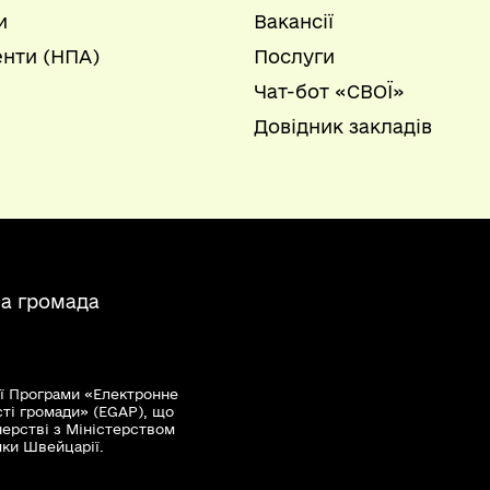
и
Вакансії
нти (НПА)
Послуги
Чат-бот «СВОЇ»
Довідник закладів
на громада
ї Програми «Електронне
сті громади» (EGAP), що
нерстві з Міністерством
мки Швейцарії.