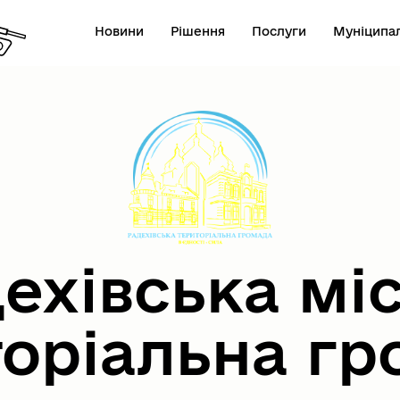
Новини
Рішення
Послуги
Муніципал
ехівська мі
торіальна гр