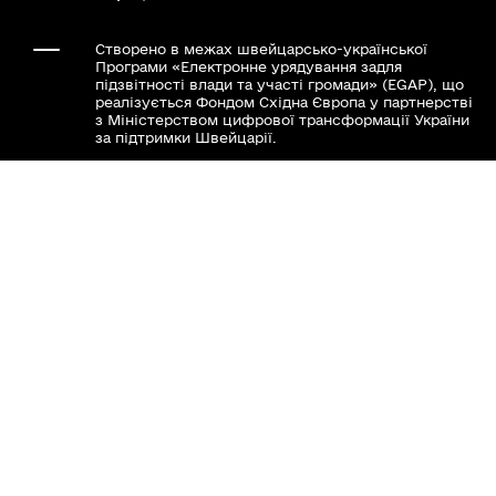
Створено в межах швейцарсько-української
Програми «Електронне урядування задля
підзвітності влади та участі громади» (EGAP), що
реалізується Фондом Східна Європа у партнерстві
з Міністерством цифрової трансформації України
за підтримки Швейцарії.
Хочете такий сайт з чат-ботом для громади?
Весь контент доступний за ліцензією Creative
Commons Attribution 4.0 International license,
якщо не зазначено інше.
Слідкуй за нами тут: