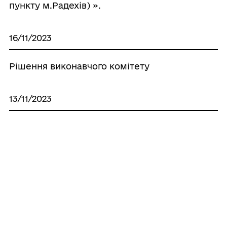
пункту м.Радехів) ».
16/11/2023
Рішення виконавчого комітету
13/11/2023
Проєкти рішень чергового засідання
виконавчого комітету Радехівської
міської ради
Усі рішення