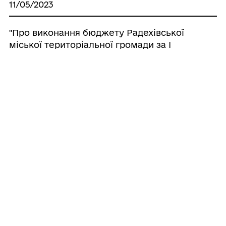
11/05/2023
"Про виконання бюджету Радехівської
міської територіальної громади за І
квартал 2023 року
02/02/2023
Рішення міської ради від 19 червня 2020
року
25/01/2023
Рішення міської ради від 21 травня 2020
року