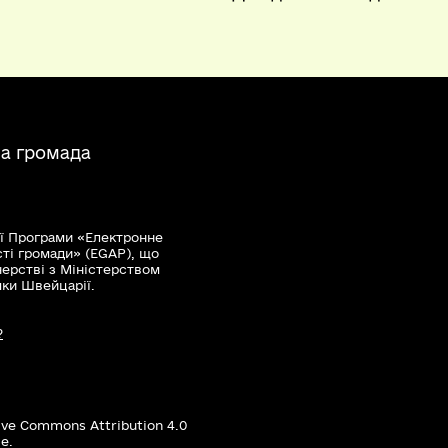
на громада
ї Програми «Електронне
сті громади» (EGAP), що
нерстві з Міністерством
мки Швейцарії.
?
ive Commons Attribution 4.0
е.