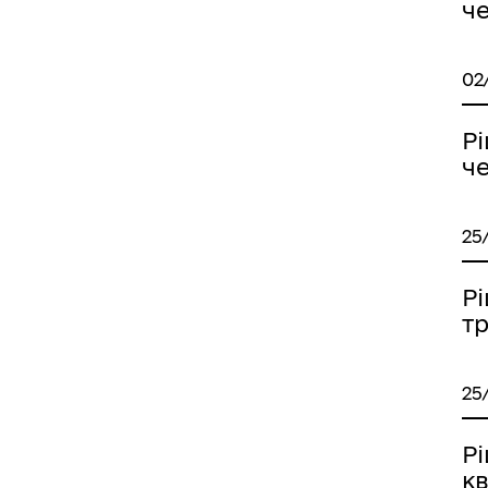
ч
02
Рі
ч
25
Рі
т
25
Рі
кв