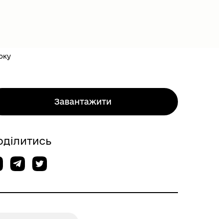
оку
Завантажити
оділитись