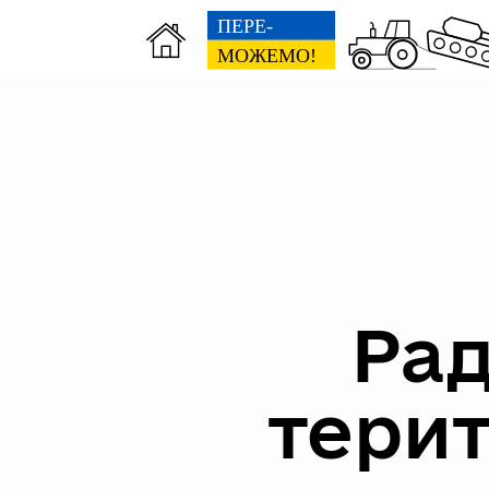
Рад
тери