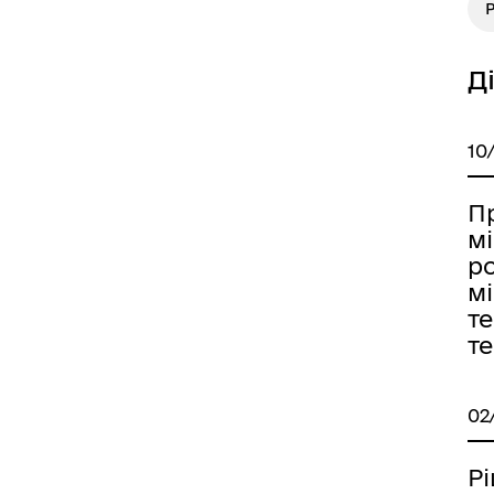
Р
Д
10
П
мі
р
мі
те
те
02
Рі