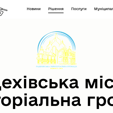
Новини
Рішення
Послуги
Муніципал
ехівська мі
торіальна гр