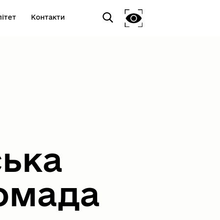
ітет
Контакти
ська
омада