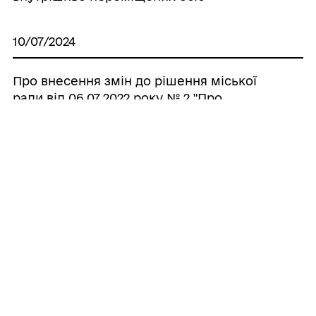
10/07/2024
Про внесення змін до рішення міської
ради від 06.07.2022 року № 2 "Про
встановлення місцевих податків та
зборів на території Радехівської міської
територіальної громади».
10/06/2024
Повідомлення про оприлюднення
проекту регуляторного акту до проекту
рішення сесії Радехівської міської ради
«Про затвердження технічної
документації з нормативної грошової