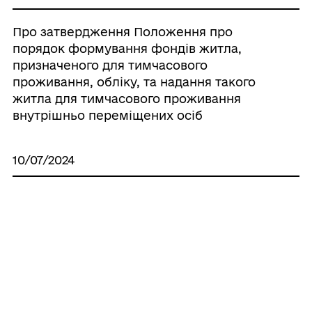
Про затвердження Положення про
порядок формування фондів житла,
призначеного для тимчасового
проживання, обліку, та надання такого
житла для тимчасового проживання
внутрішньо переміщених осіб
10/07/2024
Про внесення змін до рішення міської
ради від 06.07.2022 року № 2 "Про
встановлення місцевих податків та
зборів на території Радехівської міської
територіальної громади».
10/06/2024