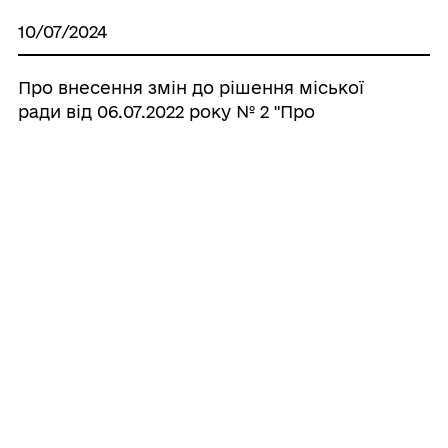
10/07/2024
Про внесення змін до рішення міської
ради від 06.07.2022 року № 2 "Про
встановлення місцевих податків та
зборів на території Радехівської міської
територіальної громади».
10/06/2024
Повідомлення про оприлюднення
проекту регуляторного акту до проекту
рішення сесії Радехівської міської ради
«Про затвердження технічної
документації з нормативної грошової
оцінки земельних ділянок в межах
території Радехівської територіальної