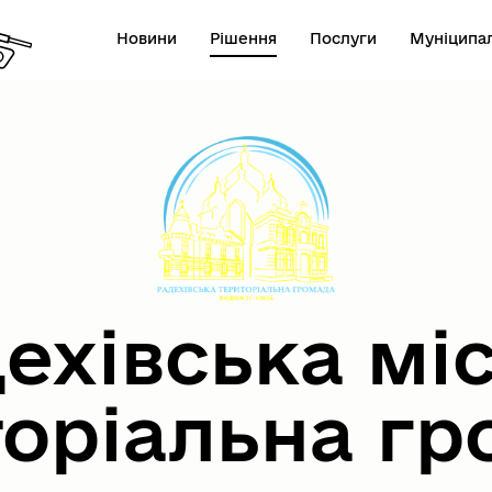
Новини
Рішення
Послуги
Муніципал
ехівська мі
торіальна гр