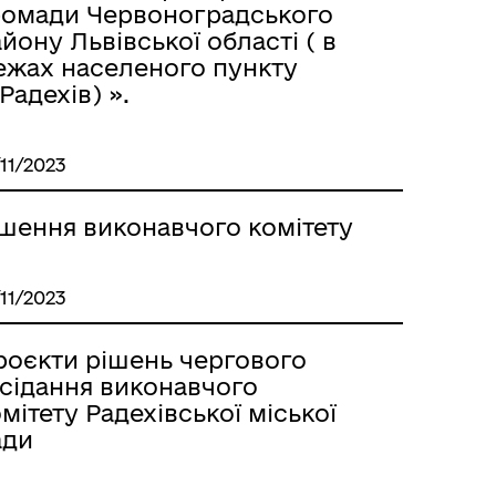
ромади Червоноградського
йону Львівської області ( в
ежах населеного пункту
Радехів) ».
/11/2023
ішення виконавчого комітету
/11/2023
роєкти рішень чергового
асідання виконавчого
мітету Радехівської міської
ади