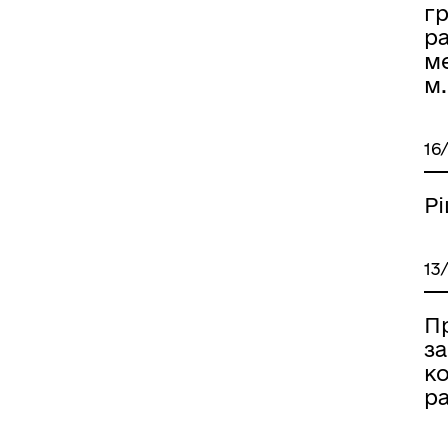
г
ра
м
м.
16
Р
13
П
з
ко
р