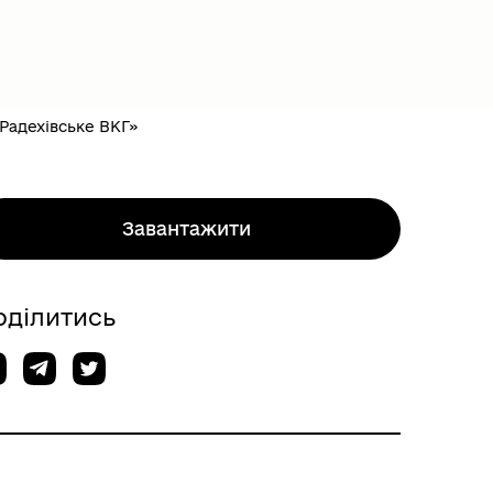
Радехівське ВКГ»
Завантажити
оділитись