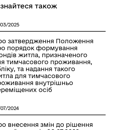
ізнайтеся також
/03/2025
ро затвердження Положення
ро порядок формування
ондів житла, призначеного
ля тимчасового проживання,
ліку, та надання такого
итла для тимчасового
роживання внутрішньо
ереміщених осіб
/07/2024
ро внесення змін до рішення