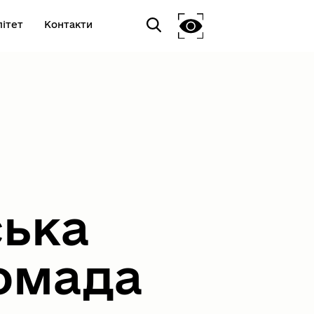
ітет
Контакти
ська
омада