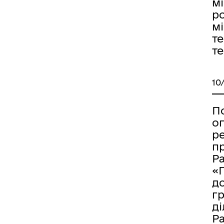
мі
р
мі
те
те
10
П
о
р
пр
Ра
«
до
г
ді
Ра