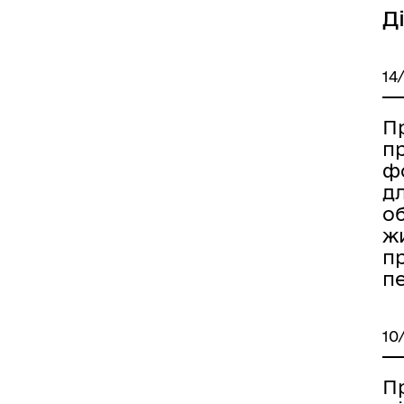
Д
14
П
п
ф
д
об
ж
п
п
10
П