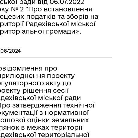
ської ради від 06.07.2022
оку № 2 "Про встановлення
сцевих податків та зборів на
риторії Радехівської міської
риторіальної громади».
/06/2024
овідомлення про
прилюднення проекту
егуляторного акту до
оекту рішення сесії
дехівської міської ради
Про затвердження технічної
кументації з нормативної
рошової оцінки земельних
лянок в межах території
дехівської територіальної