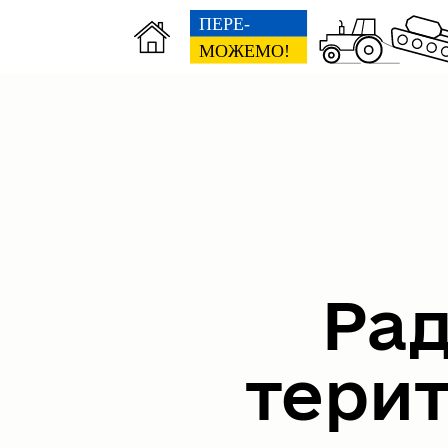
Рад
тери