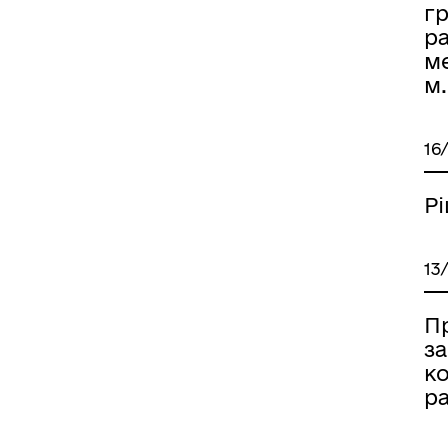
г
ра
м
м.
16
Р
13
П
з
ко
р