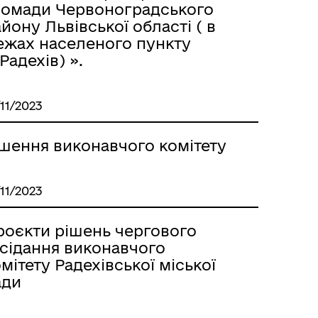
ромади Червоноградського
йону Львівської області ( в
ежах населеного пункту
Радехів) ».
/11/2023
ішення виконавчого комітету
/11/2023
роєкти рішень чергового
асідання виконавчого
мітету Радехівської міської
ади