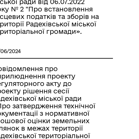
ської ради від 06.07.2022
оку № 2 "Про встановлення
сцевих податків та зборів на
риторії Радехівської міської
риторіальної громади».
/06/2024
овідомлення про
прилюднення проекту
егуляторного акту до
оекту рішення сесії
дехівської міської ради
Про затвердження технічної
кументації з нормативної
рошової оцінки земельних
лянок в межах території
дехівської територіальної