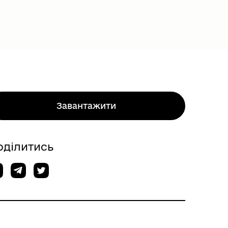
Завантажити
оділитись