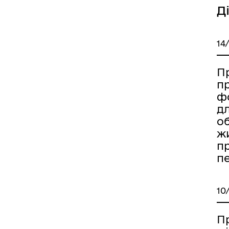
Д
14
П
п
ф
д
об
ж
п
п
10
П