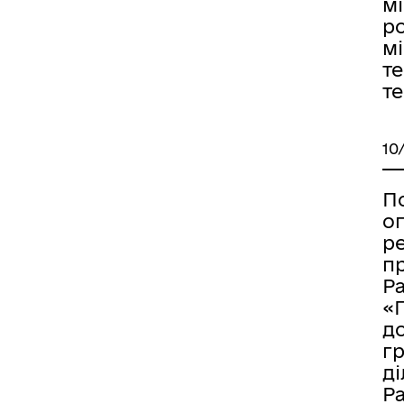
мі
р
мі
те
те
10
П
о
р
пр
Ра
«
до
г
ді
Ра