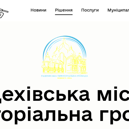
Новини
Рішення
Послуги
Муніципал
ехівська мі
торіальна гр