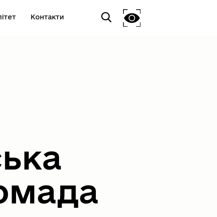
ітет
Контакти
ська
омада