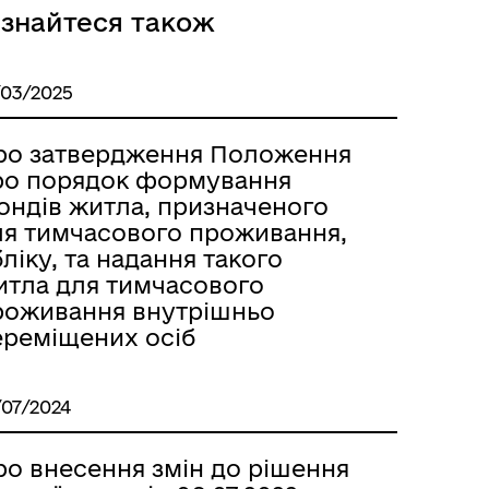
ізнайтеся також
/03/2025
ро затвердження Положення
ро порядок формування
ондів житла, призначеного
ля тимчасового проживання,
ліку, та надання такого
итла для тимчасового
роживання внутрішньо
ереміщених осіб
/07/2024
ро внесення змін до рішення