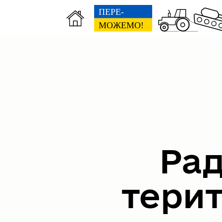
Рад
тери