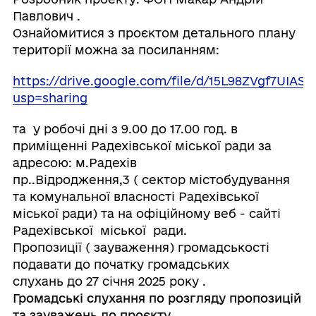
Павлович .
Ознайомитися з проєктом детального плану
території можна за посиланням:
https://drive.google.com/file/d/15L98ZVgf7UIA
usp=sharing
та у робочі дні з 9.00 до 17.00 год. в
приміщенні Радехівської міської ради за
адресою: м.Радехів
пр..Відродження,3 ( сектор містобудування
та комунальної власності Радехівської
міської ради) та на офіційному веб - сайті
Радехівської міської ради.
Пропозиції ( зауваження) громадськості
подавати до початку громадських
слухань до 27 січня 2025 року .
Громадські слухання по розгляду пропозицій
та зауважень до проєкту