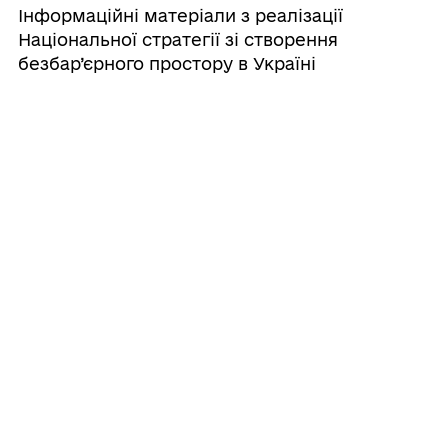
Інформаційні матеріали з реалізації
Національної стратегії зі створення
безбар’єрного простору в Україні
19/12/2024
ПРО ПЕРЕЙМЕНУВАННЯ ВУЛИЦІ У С.
НОВИЙ ВИТКІВ
10/09/2024
Сектор містобудування та комунальної
власності Радехівської міської ради
інформує про початок проведення
містобудівного моніторингу
Генеральних планів с. Стоянів та м.
Радехів.